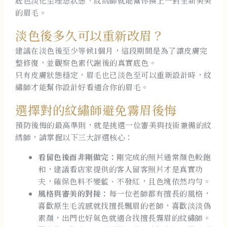
底色淡化至理想狀態，紋綉師就能幫你換上一對全新美美
的眉毛。
淡色後多久可以重新改眉？
建議在淡色後至少等候1個月，這段期間是為了讓皮膚完
整修復，並觀察色素代謝後的真實底色。
只有皮膚狀態穩定，眉毛也已淡色至可以重新設計時，紋
繡師才能幫你設計好看適合你的眉毛。
選擇對的紋繡師避免霧眉後悔
預防後悔的最高準則，就是挑選一位審美與技術兼備的紋
綉師，請掌握以下三大評選核心：
看留色後而非剛做完：
剛完成的照片通常顏色較飽
和，建議看店家提供的客人留客照片才是真實功
夫，確保色料不變藍、不發紅，且色塊依然均勻。
風格與審美的對接：
每一位老師都有擅長的風格，
喜歡原生毛流感就找擅長飄眉的老師，喜歡淡淡偽
素顏，出門也好氣色就適合找擅長霧眉的紋繡師。