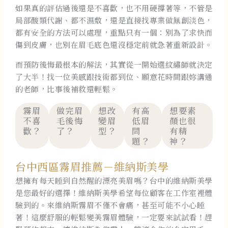
如果真的評估過後還是不喜歡，也不用硬撐著等，不管是
局部酸類代謝、都不濕敷，還是直接找專業做無創淡色，
都有安全的方法可以處理，重點只有一個：別為了求快而
傷到皮膚，也別在眉毛底色還沒穩定前就急著重新設計。
而預防後悔最根本的解法，其實從一開始選紋繡師就決定
了大半！找一位美感跟技術都到位、願意花時間跟妳溝通
的老師，比事後補救還輕鬆。
霧眉
做完眉
想改
有高
想要素
不喜
毛後悔
變眉
低眉
顏也很
歡？
了？
型？
問
有精
題？
神？
台中西區霧眉推薦－維納斯美學
想擁有每天睡到自然醒的漂亮美眉嗎？台中的維納斯美學
是您最好的選擇！維納斯美學希望每位顧客在工作室裡體
驗到的。來維納斯霧眉不僅不會痛，甚至可能不小心睡
著！這麼舒服的輕鬆變美霧眉體驗，一定要來試試看！趕