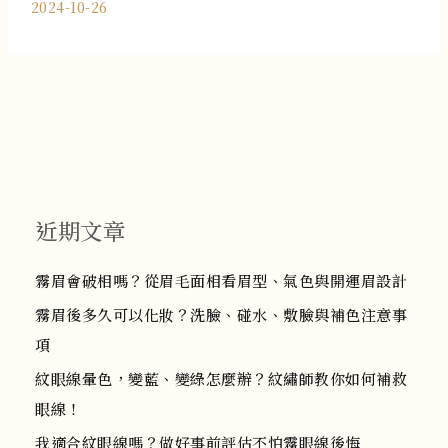
2024-10-26
近期文章
霧眉會破相嗎？從眉毛面相看眉型、氣色與開運眉設計
霧眉後多久可以化妝？洗臉、碰水、敷臉與補色注意事
項
紋眼線暈色，變藍、變綠怎麼辦？紋繡師教你如何補救
眼線！
我適合紋眼線嗎？做好事前評估不怕霧眼線後悔