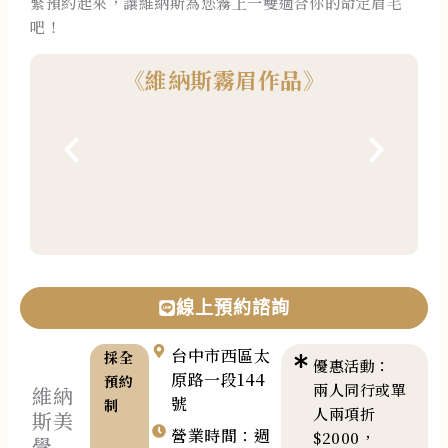
緊預約起來，讓維納斯為您霧上一雙適合你的命定眉毛
吧！
《維納斯霧眉作品》​
線上預約諮詢
台中市西區太
採全
優惠活動：
原路一段144
預約
兩人同行或單
維納
號
制
人兩項折
斯美
營業時間：週
$2000，
學