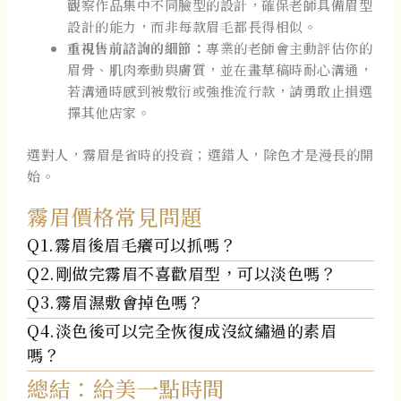
觀察作品集中不同臉型的設計，確保老師具備眉型
設計的能力，而非每款眉毛都長得相似。
重視售前諮詢的細節：
專業的老師會主動評估你的
眉骨、肌肉牽動與膚質，並在畫草稿時耐心溝通，
若溝通時感到被敷衍或強推流行款，請勇敢止損選
擇其他店家。
選對人，霧眉是省時的投資；選錯人，除色才是漫長的開
始。
霧眉價格常見問題
Q1.霧眉後眉毛癢可以抓嗎？
Q2.剛做完霧眉不喜歡眉型，可以淡色嗎？
Q3.霧眉濕敷會掉色嗎？
Q4.淡色後可以完全恢復成沒紋繡過的素眉
嗎？
總結：給美一點時間