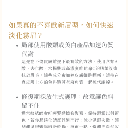
如果真的不喜歡新眉型，如何快速
淡化霧眉？
局部使用酸類或美白產品加速角質
代謝
這是在不傷皮膚前提下最有效的方法，使用含有A
酸、杏仁酸、水楊酸或高濃度維他命C的精華液塗
抹於眉毛，這些成分會加速皮膚細胞翻新，讓待在
真皮層上方的色料隨著老廢角質一起被代謝掉。
修復期採放生式護理，故意讓色料
留不住
通常紋綉師會叮嚀要勤擦修復膏、保持濕潤以利留
色，若你想淡化請反其道而行：減少保濕次數，讓
結痂過程變得稍微乾燥、厚重一點，當痂皮自然脫