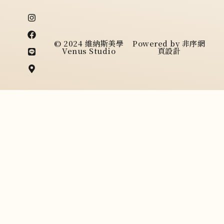
I
F
L
M
n
a
i
a
s
c
n
p
t
e
e
-
© 2024 維納斯美學
Powered by
非序網
a
b
m
Venus Studio
頁設計
g
o
a
r
o
r
a
k
k
m
e
r
-
a
l
t