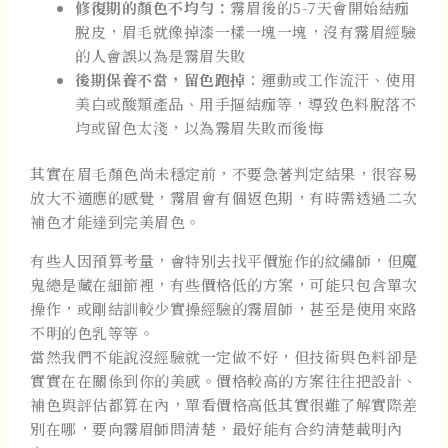
修復期的顏色不均勻：
霧眉後的5-7天會開始結痂
脫皮，眉毛就像掉漆一樣一塊一塊，沒有霧眉經驗
的人會誤以為是霧眉失敗
後期保養不當，留色跑掉
：運動或工作流汗、使用
美白或酸類產品、用手摳結痂等，導致色料脫落不
均或留色太淺，以為霧眉失敗而後悔
其實在眉毛顏色尚未穩定前，不要急著判定結果，很容易
放大不適應的感覺，霧眉會有個返色期，有時需透過二次
補色才能達到完美眉色。
有些人因預算考量，會特別去找平價施作的紋繡師，但魔
鬼總是藏在細節裡，有些價格低的方案，可能只包含單次
操作，或剛結訓較少實操經驗的霧眉師，甚至是使用來路
不明的色乳等等。
當然我們不能說沒經驗就一定做不好，但技術與色料卻是
實實在在關係到你的美感。價格較高的方案往往把設計、
補色與評估都算在內，單看價格高低其實很難了解實際差
別在哪，要向霧眉師問清楚，最好能有合約清楚載明內