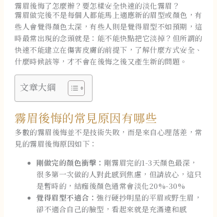
霧眉後悔了怎麼辦？要怎樣安全快速的淡化霧眉？
霧眉做完後不是每個人都能馬上適應新的眉型或顏色，有
些人會覺得顏色太深，有些人則是覺得眉型不如預期，這
時最常出現的念頭就是：能不能快點把它淡掉？但所謂的
快速不能建立在傷害皮膚的前提下，了解什麼方式安全、
什麼時候該等，才不會在後悔之後又產生新的問題。
文章大綱
霧眉後悔的常見原因有哪些
多數的霧眉後悔並不是技術失敗，而是來自心理落差，常
見的霧眉後悔原因如下：
剛做完的顏色衝擊：
剛霧眉完的1-3天顏色最深，
很多第一次做的人對此感到焦慮，但請放心，這只
是暫時的，結痂後顏色通常會淡化20%-30%
覺得眉型不適合：
強行硬抄明星的平眉或野生眉，
卻不適合自己的臉型，看起來就是充滿違和感