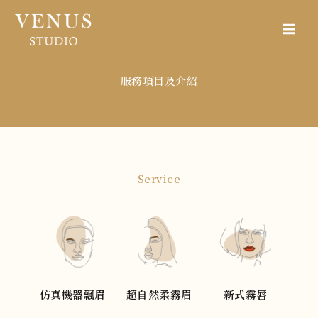
跳
至
主
要
內
服務項目及介紹
容
Service
仿真機器飄眉
超自然柔霧眉
新式霧唇