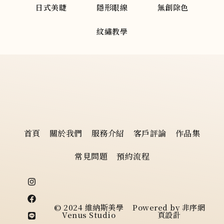
日式美睫
隱形眼線
無創除色
紋繡教學
首頁
關於我們
服務介紹
客戶評論
作品集
常見問題
預約流程
I
F
L
M
n
a
i
a
s
c
n
p
t
e
e
-
© 2024 維納斯美學
Powered by
非序網
a
b
m
Venus Studio
頁設計
g
o
a