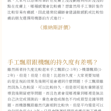
感，大家可以想像用筆針在皮膚上淺淺劃過與用針淺淺的
點在皮膚上，哪種感覺會比較痛？想當然用手工筆針施作
比較容易有痛感，因此通常紋繡師會建議敏感肌或比較怕
痛的朋友選擇用機器的方式進行。
《維納斯評價》
手工飄眉跟機飄的持久度有差嗎？
雖然兩者持久度比較起來手工飄眉(2-3年)＞機器飄眉(1-
2年)，但是！但是！但是！比起持久度，大家更要知道
的是呈現的效果及後期可能會遇到什麼問題！手工飄眉雖
然因為入色較深，可以比較持久，但是很可能有暈開甚至
導致後期留疤等問題，而且色素會從哪裡暈到哪裡是無法
自己決定或預測的，暈色會造成顏色不均或眉型走鐘等問
題。而機器飄眉雖然代謝相對比較快，但是平均還是可以
均勻留色至少1-2年，只是會隨著時間與皮膚代謝下慢慢