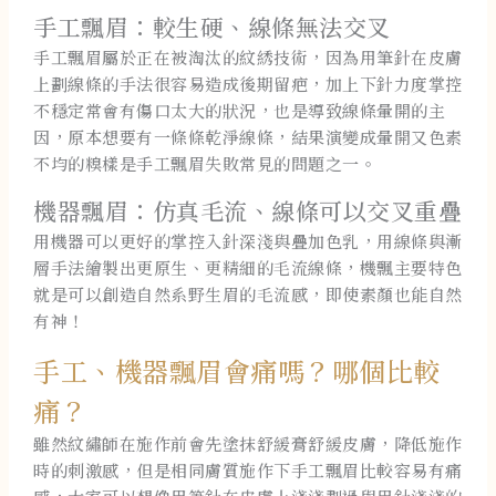
手工飄眉：較生硬、線條無法交叉
手工飄眉屬於正在被淘汰的紋綉技術，因為用筆針在皮膚
上劃線條的手法很容易造成後期留疤，加上下針力度掌控
不穩定常會有傷口太大的狀況，也是導致線條暈開的主
因，原本想要有一條條乾淨線條，結果演變成暈開又色素
不均的糗樣是手工飄眉失敗常見的問題之一。
機器飄眉：仿真毛流、線條可以交叉重疊
用機器可以更好的掌控入針深淺與疊加色乳，用線條與漸
層手法繪製出更原生、更精細的毛流線條，機飄主要特色
就是可以創造自然系野生眉的毛流感，即使素顏也能自然
有神！
手工、機器飄眉會痛嗎？哪個比較
痛？
雖然紋繡師在施作前會先塗抹舒緩膏舒緩皮膚，降低施作
時的刺激感，但是相同膚質施作下手工飄眉比較容易有痛