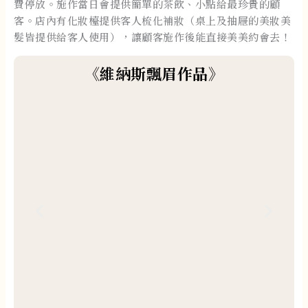
費停放。施作當日會提供簡單的茶飲、小點給最珍貴的顧
客。店內有化妝檯提供客人梳化補妝（桌上及抽屜的美妝美
髮皆提供給客人使用），讓顧客施作後能直接美美約會去！​
《維納斯飄眉作品》