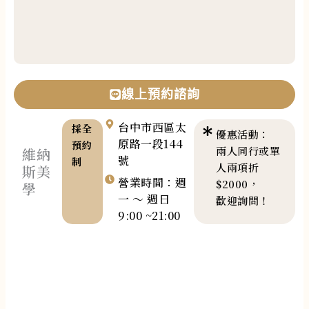
線上預約諮詢
台中市西區太
採全
優惠活動：
原路一段144
預約
兩人同行或單
維納
號
制
人兩項折
斯美
營業時間：週
$2000，
學
一 ～ 週日
歡迎詢問！
9:00 ~21:00