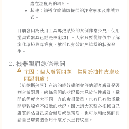
處在溫度高的場所。
其他：請遵守紋繡師提供的注意事項及維護方
式。
目前會因為使用工具導致感染的案例非常少見，使用
拋棄式器具已經是標配項目。大家只要從評價中了解
施作環境與專業度，就可以有效避免這樣的狀況發
生。
2. 機器飄眉線條暈開
主因：個人膚質問題－常見於油性皮膚及
問題肌膚！
【維納斯美學】在諮詢時紋繡師會評估顧客膚質是否
適合做飄眉，線條暈開的狀況最常見於油性膚質，暈
開的程度也大不同；有的會很嚴重，也有只有微微暈
開導致線條不細緻的狀況。因此請大家務必根據自己
膚質評估自己適合飄眉或是霧眉，也可以和紋繡師討
論自己膚質適合用什麼方式進行紋繡。