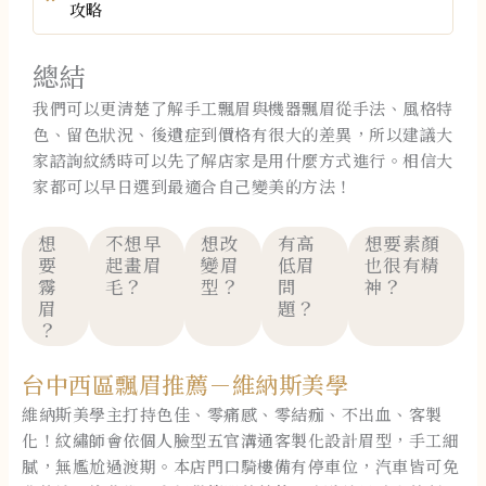
攻略
總結
我們可以更清楚了解手工飄眉與機器飄眉從手法、風格特
色、留色狀況、後遺症到價格有很大的差異，所以建議大
家諮詢紋綉時可以先了解店家是用什麼方式進行。相信大
家都可以早日選到最適合自己變美的方法！
想
不想早
想改
有高
想要素顏
要
起畫眉
變眉
低眉
也很有精
霧
毛？
型？
問
神？
眉
題？
？
台中西區飄眉推薦－維納斯美學
維納斯美學主打持色佳、零痛感、零結痂、不出血、客製
化！紋繡師會依個人臉型五官溝通客製化設計眉型，手工細
膩，無尷尬過渡期。本店門口騎樓備有停車位，汽車皆可免