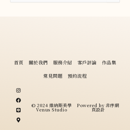
尋
關
鍵
字
:
首頁
關於我們
服務介紹
客戶評論
作品集
常見問題
預約流程
I
F
L
M
n
a
i
a
s
c
n
p
t
e
e
-
© 2024 維納斯美學
Powered by
非序網
a
b
m
Venus Studio
頁設計
g
o
a
r
o
r
a
k
k
m
e