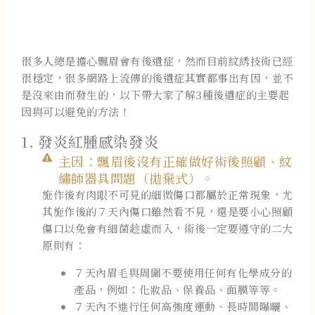
很多人總是擔心飄眉會有後遺症，然而目前紋綉技術已經
很穩定，很多網路上流傳的後遺症其實都事出有因，並不
是沒來由而發生的，以下帶大家了解3種後遺症的主要起
因與可以避免的方法！
1. 發炎紅腫感染發炎
主因：飄眉後沒有正確做好術後照顧、紋
繡師器具問題（拋棄式）。
施作後有肉眼不可見的細微傷口都屬於正常現象，尤
其施作後的７天內傷口雖然看不見，還是要小心照顧
傷口以免會有細菌趁虛而入，術後一定要遵守的二大
原則有：
７天內眉毛與周圍不要使用任何有化學成分的
產品，例如：化妝品、保養品、面膜等等。
７天內不進行任何高強度運動、長時間曝曬、