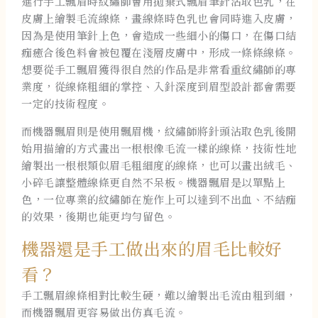
進行手工飄眉時紋繡師會用拋棄式飄眉筆針沾取色乳，在
皮膚上繪製毛流線條，畫線條時色乳也會同時進入皮膚，
因為是使用筆針上色，會造成一些細小的傷口，在傷口結
痂癒合後色料會被包覆在淺層皮膚中，形成一條條線條。
想要從手工飄眉獲得很自然的作品是非常看重紋繡師的專
業度，從線條粗細的掌控、入針深度到眉型設計都會需要
一定的技術程度。
而機器飄眉則是使用飄眉機，紋繡師將針頭沾取色乳後開
始用描繪的方式畫出一根根像毛流一樣的線條，技術性地
繪製出一根根類似眉毛粗細度的線條，也可以畫出絨毛、
小碎毛讓整體線條更自然不呆板。機器飄眉是以單點上
色，一位專業的紋繡師在施作上可以達到不出血、不結痂
的效果，後期也能更均勻留色。
機器還是手工做出來的眉毛比較好
看？
手工飄眉線條相對比較生硬，難以繪製出毛流由粗到細，
而機器飄眉更容易做出仿真毛流。