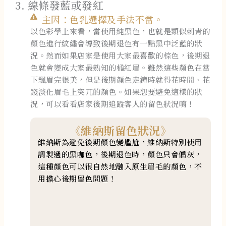
3. 線條發藍或發紅
主因：色乳選擇及手法不當。
以色彩學上來看，當使用純黑色，也就是類似刺青的
顏色進行紋繡會導致後期退色有一點黑中泛藍的狀
況。然而如果店家是使用大家最喜歡的棕色，後期退
色就會變成大家最熟知的橘紅眉。雖然這些顏色在當
下飄眉完很美，但是後期顏色走鐘時就得花時間、花
錢淡化眉毛上突兀的顏色。如果想要避免這樣的狀
況，可以看看店家後期追蹤客人的留色狀況唷！
《維納斯留色狀況》
維納斯為避免後期顏色變尷尬，維納斯特別使用
調製過的黑咖色，後期退色時，顏色只會偏灰，
這種顏色可以很自然地融入原生眉毛的顏色，不
用擔心後期留色問題！