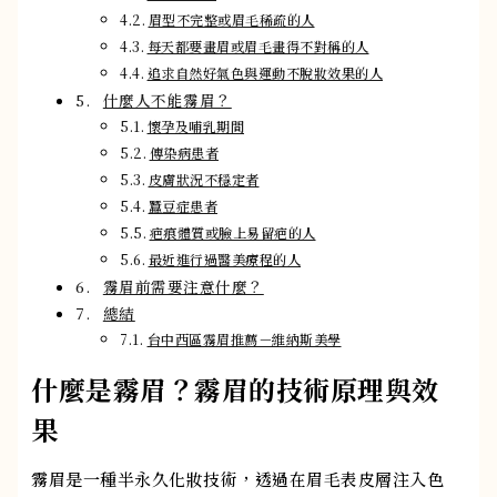
眉型不完整或眉毛稀疏的人
每天都要畫眉或眉毛畫得不對稱的人
追求自然好氣色與運動不脫妝效果的人
什麼人不能霧眉？
懷孕及哺乳期間
傳染病患者
皮膚狀況不穩定者
蠶豆症患者
疤痕體質或臉上易留疤的人
最近進行過醫美療程的人
霧眉前需要注意什麼？
總結
台中西區霧眉推薦－維納斯美學
什麼是霧眉？霧眉的技術原理與效
果
霧眉是一種半永久化妝技術，透過在眉毛表皮層注入色