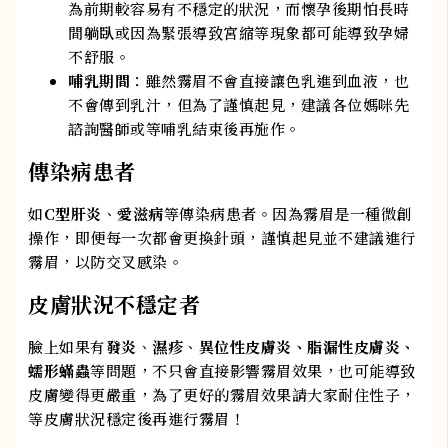
為前期較容易有不穩定的狀況，而懷孕後期怕長時
間躺臥或因為緊張導致宮縮等現象都可能導致孕婦
不舒服。
哺乳期間
：雖然霧眉不會直接讓色乳進到血液，也
不會傳到乳汁，但為了謹慎起見，建議各位媽咪先
諮詢醫師或等哺乳結束後再施作。
傳染病患者
如
C型肝炎
、
愛滋病
等傳染病患者。因為霧眉是一種微創
操作，即便每一次都會更換針頭，謹慎起見並不建議進行
霧眉，以防交叉感染。
皮膚狀況不穩定者
臉上如果有
發炎
、
濕疹
、
異位性皮膚炎、脂漏性皮膚炎、
蠕形蟎蟲
等問題，不只會直接影響霧眉效果，也可能導致
皮膚變得更嚴重，為了更好的霧眉效果請大家耐住性子，
等皮膚狀況穩定後再進行霧眉！