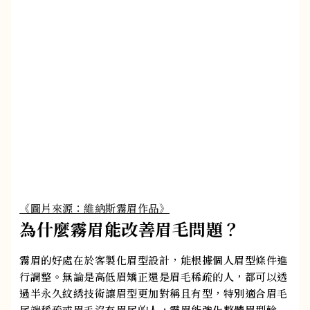
《圖片來源：維納斯霧眉作品》
為什麼霧眉能改善眉毛問題？
霧眉的好處在於客製化眉型設計，能根據個人眉型條件進
行調整。無論是高低眉矯正還是眉毛稀疏的人，都可以透
過半永久紋綉技術讓眉型更加對稱且有型，特別適合眉毛
尾端稀疏或眉毛沒有眉尾的人，霧眉能強化整體眉型輪