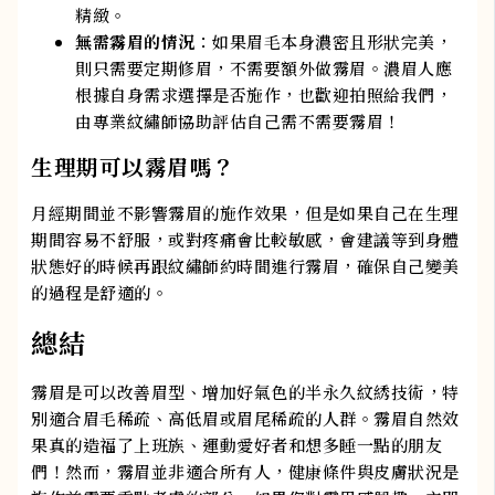
精緻。
無需霧眉的情況
：如果眉毛本身濃密且形狀完美，
則只需要定期修眉，不需要額外做霧眉。濃眉人應
根據自身需求選擇是否施作，也歡迎拍照給我們，
由專業紋繡師協助評估自己需不需要霧眉！
生理期可以霧眉嗎？
月經期間並不影響霧眉的施作效果，但是如果自己在生理
期間容易不舒服，或對疼痛會比較敏感，會建議等到身體
狀態好的時候再跟紋繡師約時間進行霧眉，確保自己變美
的過程是舒適的。
總結
霧眉是可以改善眉型、增加好氣色的半永久紋綉技術，特
別適合眉毛稀疏、高低眉或眉尾稀疏的人群。霧眉自然效
果真的造福了上班族、運動愛好者和想多睡一點的朋友
們！然而，霧眉並非適合所有人，健康條件與皮膚狀況是