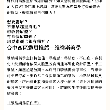
施作前需要重點考慮的部分。如果您對霧眉感興趣，立即
加入官方LINE線上諮詢，讓維納斯為您量身打造最適合
的眉型，輕鬆擁有自信魅力！
想要霧眉？
不想早起畫眉毛？
想改變眉型？
有高低眉問題？
想要素顏也很有精神？
台中西區霧眉推薦－維納斯美學
維納斯美學主打持色佳、零痛感、零結痂、不出血、客製
化！紋繡師會依個人臉型五官溝通客製化設計眉型，手工
細膩，無尷尬過渡期。本店門口騎樓備有停車位，汽車皆
可免費停放。施作當日會提供簡單的茶飲、小點給最珍貴
的顧客。店內有化妝檯提供客人梳化補妝（桌上及抽屜的
美妝美髮皆提供給客人使用），讓顧客施作後能直接美美
約會去！​
《維納斯霧眉作品》