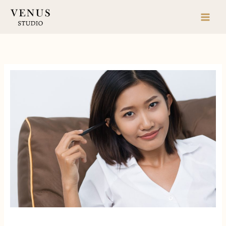
跳
至
主
要
內
容