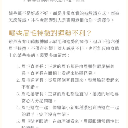
這些都不是好或不好，而是非常真實的被解讀方式，而被
怎麼解讀，往往會影響別人是否願意相信你、選擇你。
哪些眉毛特徵對運勢不利？
雖然沒有明確數據顯示眉毛和運勢的關係，但以下這六種
眉毛特徵，不僅在外觀上讓人感受不佳，也可能反映身體
上的某些疾病，需要多加留意：
眉毛直著長：正常的眉毛都是由眉頭往眉尾橫著
長，直著長在面相上看起來略顯怪異。
眉毛逆著長：從眉尾倒著長回來，整體臉部看起來
不和諧。
眉毛捲著長：正常的眉毛都是直的，捲捲的眉毛要
當心內分泌問題。
眉毛連在一起：像蠟筆小新那種濃密到快連在一起
的眉毛，完全沒有空隙。
眉毛貼著眼睛：在命理師看來，眉壓眼通常個性比
較衝動。