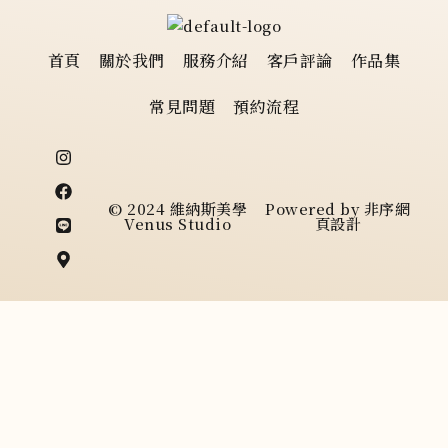
首頁
關於我們
服務介紹
客戶評論
作品集
常見問題
預約流程
I
F
L
M
n
a
i
a
s
c
n
p
t
e
e
-
© 2024 維納斯美學
Powered by
非序網
a
b
m
Venus Studio
頁設計
g
o
a
r
o
r
a
k
k
m
e
r
-
a
l
t