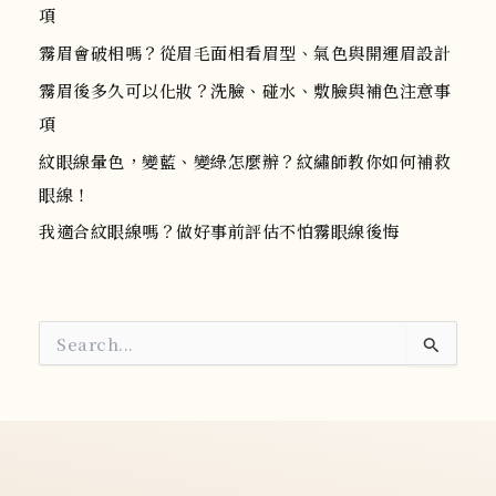
項
霧眉會破相嗎？從眉毛面相看眉型、氣色與開運眉設計
霧眉後多久可以化妝？洗臉、碰水、敷臉與補色注意事
項
紋眼線暈色，變藍、變綠怎麼辦？紋繡師教你如何補救
眼線！
我適合紋眼線嗎？做好事前評估不怕霧眼線後悔
搜
尋
關
鍵
字
: