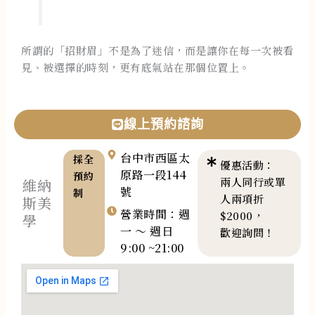
所謂的「招財眉」不是為了迷信，而是讓你在每一次被看
見、被選擇的時刻，更有底氣站在那個位置上。
線上預約諮詢
台中市西區太
採全
優惠活動：
原路一段144
預約
兩人同行或單
維納
號
制
人兩項折
斯美
營業時間：週
$2000，
學
一 ～ 週日
歡迎詢問！
9:00 ~21:00